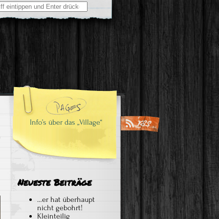
Info’s über das „Village“
Neueste Beiträge
…er hat überhaupt
nicht gebohrt!
Kleinteilig