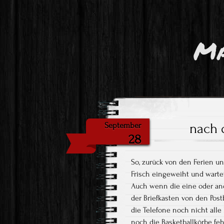
Ma
nach 
September
28
So, zurück von den Ferien u
Frisch eingeweiht und wartet
Auch wenn die eine oder and
der Briefkasten von den Po
die Telefone noch nicht al
noch die Basketballkörbe feh